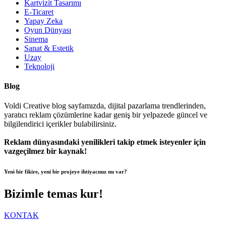
Kartvizit Tasarımı
E-Ticaret
Yapay Zeka
Oyun Dünyası
Sinema
Sanat & Estetik
Uzay
Teknoloji
Blog
Voldi Creative blog sayfamızda, dijital pazarlama trendlerinden,
yaratıcı reklam çözümlerine kadar geniş bir yelpazede güncel ve
bilgilendirici içerikler bulabilirsiniz.
Reklam dünyasındaki yenilikleri takip etmek isteyenler için
vazgeçilmez bir kaynak!
Yeni bir fikire, yeni bir projeye ihtiyacınız mı var?
Bizimle temas kur!
KONTAK