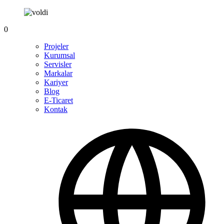
0
Projeler
Kurumsal
Servisler
Markalar
Kariyer
Blog
E-Ticaret
Kontak