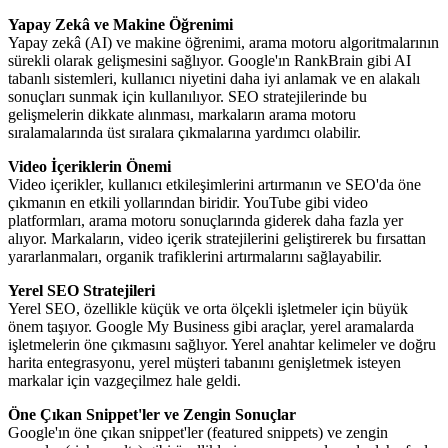
Yapay Zekâ ve Makine Öğrenimi
Yapay zekâ (AI) ve makine öğrenimi, arama motoru algoritmalarının
sürekli olarak gelişmesini sağlıyor. Google'ın RankBrain gibi AI
tabanlı sistemleri, kullanıcı niyetini daha iyi anlamak ve en alakalı
sonuçları sunmak için kullanılıyor. SEO stratejilerinde bu
gelişmelerin dikkate alınması, markaların arama motoru
sıralamalarında üst sıralara çıkmalarına yardımcı olabilir.
Video İçeriklerin Önemi
Video içerikler, kullanıcı etkileşimlerini artırmanın ve SEO'da öne
çıkmanın en etkili yollarından biridir. YouTube gibi video
platformları, arama motoru sonuçlarında giderek daha fazla yer
alıyor. Markaların, video içerik stratejilerini geliştirerek bu fırsattan
yararlanmaları, organik trafiklerini artırmalarını sağlayabilir.
Yerel SEO Stratejileri
Yerel SEO, özellikle küçük ve orta ölçekli işletmeler için büyük
önem taşıyor. Google My Business gibi araçlar, yerel aramalarda
işletmelerin öne çıkmasını sağlıyor. Yerel anahtar kelimeler ve doğru
harita entegrasyonu, yerel müşteri tabanını genişletmek isteyen
markalar için vazgeçilmez hale geldi.
Öne Çıkan Snippet'ler ve Zengin Sonuçlar
Google'ın öne çıkan snippet'ler (featured snippets) ve zengin