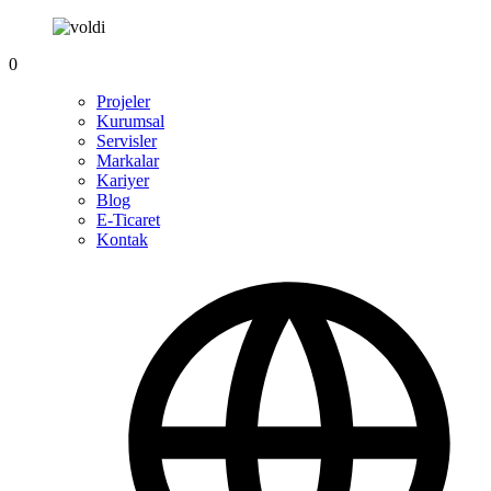
0
Projeler
Kurumsal
Servisler
Markalar
Kariyer
Blog
E-Ticaret
Kontak