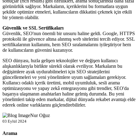
sonuçlar (rich results) gibi özellikleri, arama sonuçlarında daha fazla
görünürlük sağlıyor. Markaların, içeriklerini bu formatlara uygun
şekilde optimize etmeleri, kullanıcıların dikkatini çekmek için etkili
bir yöntem olabilir.
Güvenlik ve SSL Sertifikaları
Güvenlik, SEO'nun önemli bir unsuru haline geldi. Google, HTTPS
protokolü ile güvence altına alınmış web sitelerini tercih ediyor. SSL
sertifikalarının kullanımı, hem SEO sıralamalarını iyileştiriyor hem
de kullanıcıların güvenini kazanıyor.
SEO dünyası, hızla gelişen teknolojiler ve değişen kullanıcı
alışkanlıklarıyla birlikte sürekli olarak evriliyor. Markaların bu
değişimlere ayak uydurabilmeleri için SEO stratejilerini
güncellemeleri ve yeni yönelimlere uyum sağlamaları gerekiyor.
Kullanıcı odaklı içerik üretimi, mobil uyumluluk, sesli arama
optimizasyonu ve yapay zekâ entegrasyonu gibi trendler, SEO'da
başarıya ulaşmanın anahtarları haline gelmiş durumda. Bu yeni
yönelimleri takip eden markalar, dijital dünyada rekabet avantajı elde
ederek online varlıklarını güçlendirebilirler.
Nur Oğuz
03 Eylül 2024
Arama