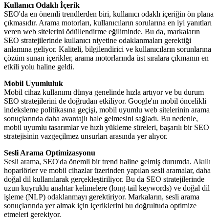
Kullanıcı Odaklı İçerik
SEO'da en önemli trendlerden biri, kullanıcı odaklı içeriğin ön plana
çıkmasıdır. Arama motorları, kullanıcıların sorularına en iyi yanıtları
veren web sitelerini ödüllendirme eğiliminde. Bu da, markaların
SEO stratejilerinde kullanıcı niyetine odaklanmaları gerektiği
anlamına geliyor. Kaliteli, bilgilendirici ve kullanıcıların sorunlarına
çözüm sunan içerikler, arama motorlarında üst sıralara çıkmanın en
etkili yolu haline geldi.
Mobil Uyumluluk
Mobil cihaz kullanımı dünya genelinde hızla artıyor ve bu durum
SEO stratejilerini de doğrudan etkiliyor. Google'ın mobil öncelikli
indeksleme politikasına geçişi, mobil uyumlu web sitelerinin arama
sonuçlarında daha avantajlı hale gelmesini sağladı. Bu nedenle,
mobil uyumlu tasarımlar ve hızlı yükleme süreleri, başarılı bir SEO
stratejisinin vazgeçilmez unsurları arasında yer alıyor.
Sesli Arama Optimizasyonu
Sesli arama, SEO'da önemli bir trend haline gelmiş durumda. Akıllı
hoparlörler ve mobil cihazlar üzerinden yapılan sesli aramalar, daha
doğal dil kullanılarak gerçekleştiriliyor. Bu da SEO stratejilerinde
uzun kuyruklu anahtar kelimelere (long-tail keywords) ve doğal dil
işleme (NLP) odaklanmayı gerektiriyor. Markaların, sesli arama
sonuçlarında yer almak için içeriklerini bu doğrultuda optimize
etmeleri gerekiyor.