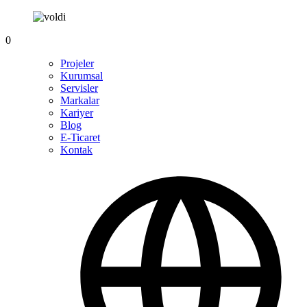
0
Projeler
Kurumsal
Servisler
Markalar
Kariyer
Blog
E-Ticaret
Kontak