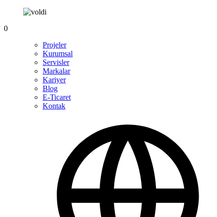
0
Projeler
Kurumsal
Servisler
Markalar
Kariyer
Blog
E-Ticaret
Kontak