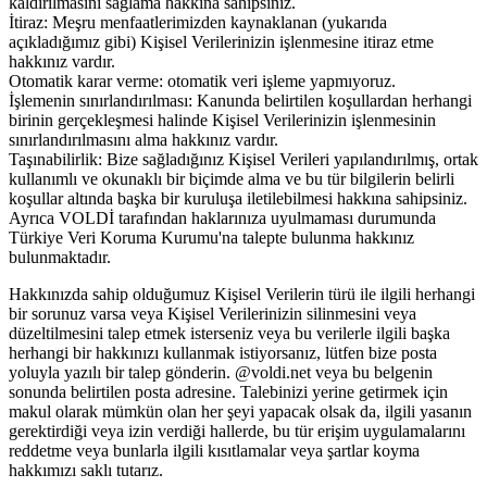
kaldırılmasını sağlama hakkına sahipsiniz.
İtiraz: Meşru menfaatlerimizden kaynaklanan (yukarıda
açıkladığımız gibi) Kişisel Verilerinizin işlenmesine itiraz etme
hakkınız vardır.
Otomatik karar verme: otomatik veri işleme yapmıyoruz.
İşlemenin sınırlandırılması: Kanunda belirtilen koşullardan herhangi
birinin gerçekleşmesi halinde Kişisel Verilerinizin işlenmesinin
sınırlandırılmasını alma hakkınız vardır.
Taşınabilirlik: Bize sağladığınız Kişisel Verileri yapılandırılmış, ortak
kullanımlı ve okunaklı bir biçimde alma ve bu tür bilgilerin belirli
koşullar altında başka bir kuruluşa iletilebilmesi hakkına sahipsiniz.
Ayrıca VOLDİ tarafından haklarınıza uyulmaması durumunda
Türkiye Veri Koruma Kurumu'na talepte bulunma hakkınız
bulunmaktadır.
Hakkınızda sahip olduğumuz Kişisel Verilerin türü ile ilgili herhangi
bir sorunuz varsa veya Kişisel Verilerinizin silinmesini veya
düzeltilmesini talep etmek isterseniz veya bu verilerle ilgili başka
herhangi bir hakkınızı kullanmak istiyorsanız, lütfen bize posta
yoluyla yazılı bir talep gönderin. @voldi.net veya bu belgenin
sonunda belirtilen posta adresine. Talebinizi yerine getirmek için
makul olarak mümkün olan her şeyi yapacak olsak da, ilgili yasanın
gerektirdiği veya izin verdiği hallerde, bu tür erişim uygulamalarını
reddetme veya bunlarla ilgili kısıtlamalar veya şartlar koyma
hakkımızı saklı tutarız.