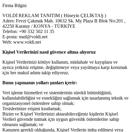
Firma Bilgisi
VOLDİ REKLAM TANITIM ( Hüseyin ÇELİKTAŞ )
Adres: Fevzi Çakmak Mah. 10632 Sk. My Plaza B Blok No:201 ,
42250 Karatay / KONYA - TÜRKİYE
Telefon: +90 332 502 11 35
E-posta: mail@voldi.net
Web: www.voldi.net
Kişisel Verilerinizi nasıl güvence altına alıyoruz
Kişisel Verilerinizi kötüye kullanım, müdahale ve kayıplara ve
ayrıca yetkisiz erişime, değiştirmeye veya yayılmaya karşı korumak
için her makul adımı takip ediyoruz.
Bunu yapmanın yolları şunları içerir:
Veri işleme hizmetleri ve sistemlerinin sürekli bütünlüğünü,
kullanılabilirliğini ve esnekliğini sağlamak için tasarlanmış teknik ve
organizasyonel önlemlere sahip olmak:
Tesislerimize erişimi kısıtlamak;
Bizim ve Kişisel Verilerinizi aktarabileceğimiz kişilerin Kişisel
Verileri güvende tutmak için uygun güvenlik önlemlerine sahip
olmasını sağlamak; ve
Kanunen gerekli olduğunda, Kişisel Verilerin imha edilmesi veya